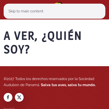
Skip to main content
A VER, ¿QUIÉN
SOY?
©2017 Todos los derechos reservados por la Sociedad
Audubon de Panamá.
Salva tus aves, salva tu mundo.